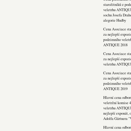
starožitníků z po
veletrhu ANTIQU
sochu Josefa Drah
alegorie Hudby
Cena Asociace sta
za nejlepší expozi
podzimního veletr
ANTIQUE 2018
Cena Asociace sta
za nejlepší expozi
veletrhu ANTIQU
Cena Asociace sta
za nejlepší expozi
podzimního veletr
ANTIQUE 2019
Hlavní cena odbor
veletržní komise 4
veletrhu ANTIQU
nejlepší exponát, 
Adolfa Gärtnera "
Hlavní cena odbor