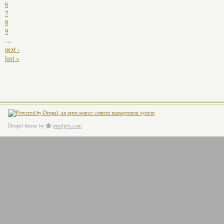
6
7
8
9
…
next ›
last »
Drupal theme
by
pixeljets.com
ver.1.4