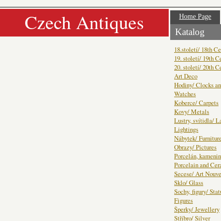
Czech Antiques
Home Page
Katalog
18.století/ 18th C
19. století/ 19th C
20. století/ 20th C
Art Deco
Hodiny/ Clocks a
Watches
Koberce/ Carpets
Kovy/ Metals
Lustry, svítidla/ 
Lightings
Nábytek/ Furnitur
Obrazy/ Pictures
Porcelán, kamenin
Porcelain and Ce
Secese/ Art Nouv
Sklo/ Glass
Sochy, figury/ Sta
Figures
Šperky/ Jewellery
Stříbro/ Silver