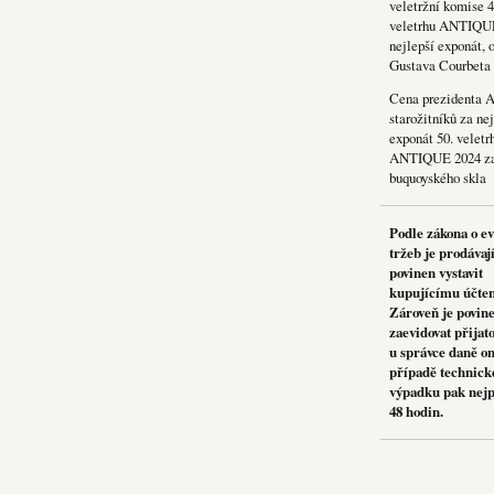
veletržní komise 4
veletrhu ANTIQU
nejlepší exponát, 
Gustava Courbeta
Cena prezidenta 
starožitníků za nej
exponát 50. veletr
ANTIQUE 2024 za
buquoyského skla
Podle zákona o e
tržeb je prodávaj
povinen vystavit
kupujícímu účte
Zároveň je povin
zaevidovat přijat
u správce daně on
případě technick
výpadku pak nejp
48 hodin.