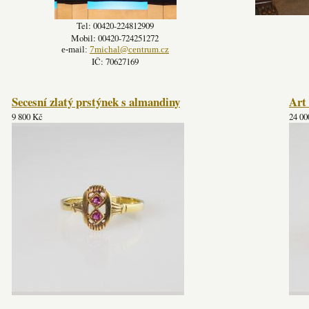
Tel: 00420-224812909
Mobil: 00420-724251272
e-mail:
7michal@centrum.cz
IČ: 70627169
Secesní zlatý prstýnek s almandiny
Art 
9 800 Kč
24 00