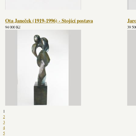
Ota Janeček (1919-1996) - Stojící postava
Jaro
94 000 Kč
39 50
1
2
3
4
5