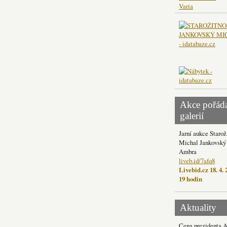
Varia
Akce pořád
galerií
Jarní aukce Starož
Michal Jankovský 
Ambra
liveb.id/7afq8
Livebid.cz 18. 4. 
19 hodin
Aktuality
Cena prezidenta 