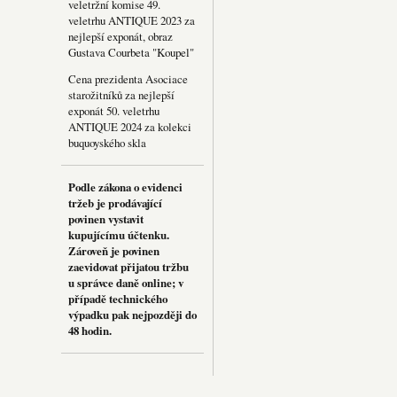
veletržní komise 49.
veletrhu ANTIQUE 2023 za
nejlepší exponát, obraz
Gustava Courbeta "Koupel"
Cena prezidenta Asociace
starožitníků za nejlepší
exponát 50. veletrhu
ANTIQUE 2024 za kolekci
buquoyského skla
Podle zákona o evidenci
tržeb je prodávající
povinen vystavit
kupujícímu účtenku.
Zároveň je povinen
zaevidovat přijatou tržbu
u správce daně online; v
případě technického
výpadku pak nejpozději do
48 hodin.