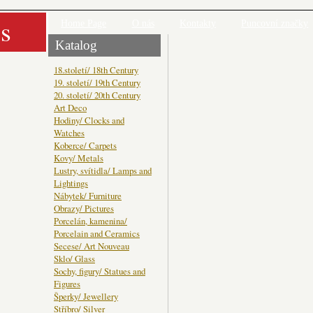
s
Home Page
O nás
Kontakty
Puncovní značky
Katalog
18.století/ 18th Century
19. století/ 19th Century
20. století/ 20th Century
Art Deco
Hodiny/ Clocks and
Watches
Koberce/ Carpets
Kovy/ Metals
Lustry, svítidla/ Lamps and
Lightings
Nábytek/ Furniture
Obrazy/ Pictures
Porcelán, kamenina/
Porcelain and Ceramics
Secese/ Art Nouveau
Sklo/ Glass
Sochy, figury/ Statues and
Figures
Šperky/ Jewellery
Stříbro/ Silver