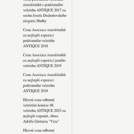
starožitníků z podzimního
veletrhu ANTIQUE 2017 za
sochu Josefa Drahoňovského
alegorie Hudby
Cena Asociace starožitníků
za nejlepší expozici
podzimního veletrhu
ANTIQUE 2018
Cena Asociace starožitníků
za nejlepší expozici jarního
veletrhu ANTIQUE 2019
Cena Asociace starožitníků
za nejlepší expozici
podzimního veletrhu
ANTIQUE 2019
Hlavní cena odborné
veletržní komise 48.
veletrhu ANTIQUE 2023 za
nejlepší exponát, obraz
Adolfa Gärtnera "Vize"
Hlavní cena odborné