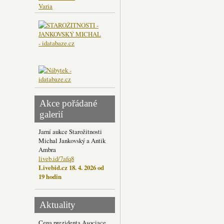
Varia
Akce pořádané
galerií
Jarní aukce Starožitnosti
Michal Jankovský a Antik
Ambra
liveb.id/7afq8
Livebid.cz 18. 4. 2026 od
19 hodin
Aktuality
Cena prezidenta Asociace