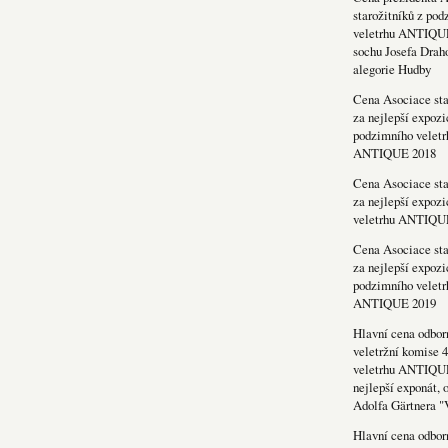
starožitníků z po
veletrhu ANTIQU
sochu Josefa Drah
alegorie Hudby
Cena Asociace sta
za nejlepší expozi
podzimního veletr
ANTIQUE 2018
Cena Asociace sta
za nejlepší expozi
veletrhu ANTIQU
Cena Asociace sta
za nejlepší expozi
podzimního veletr
ANTIQUE 2019
Hlavní cena odbor
veletržní komise 4
veletrhu ANTIQU
nejlepší exponát, 
Adolfa Gärtnera "
Hlavní cena odbor