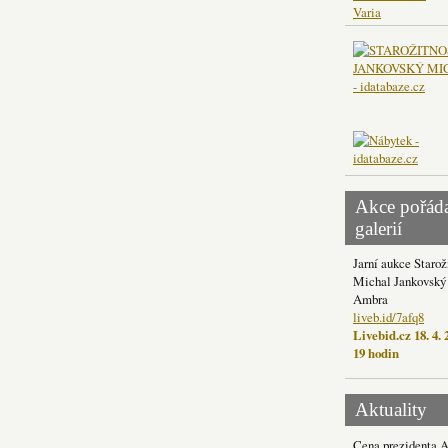
Varia
Akce pořád
galerií
Jarní aukce Starož
Michal Jankovský 
Ambra
liveb.id/7afq8
Livebid.cz 18. 4. 
19 hodin
Aktuality
Cena prezidenta 