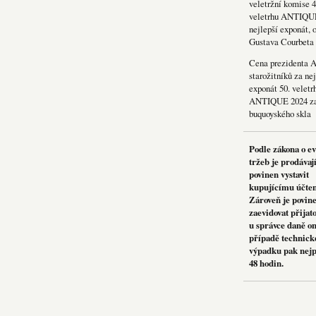
veletržní komise 4
veletrhu ANTIQU
nejlepší exponát, 
Gustava Courbeta
Cena prezidenta 
starožitníků za nej
exponát 50. veletr
ANTIQUE 2024 za
buquoyského skla
Podle zákona o e
tržeb je prodávaj
povinen vystavit
kupujícímu účte
Zároveň je povin
zaevidovat přijat
u správce daně on
případě technick
výpadku pak nejp
48 hodin.