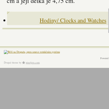
cm a její délka je 4,75 cm.
Hodiny/ Clocks and Watches
Powered
Drupal theme
by
pixeljets.com
ver.1.4