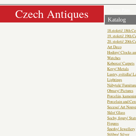
Czech Antiques
Home Page
Katalog
18.století/ 18th C
19. století/ 19th C
20. století/ 20th C
Art Deco
Hodiny/ Clocks a
Watches
Koberce/ Carpets
Kovy/ Metals
Lustry, svítidla/ 
Lightings
Nábytek/ Furnitur
Obrazy/ Pictures
Porcelán, kamenin
Porcelain and Ce
Secese/ Art Nouv
Sklo/ Glass
Sochy, figury/ Sta
Figures
Šperky/ Jewellery
Stříbro/ Silver