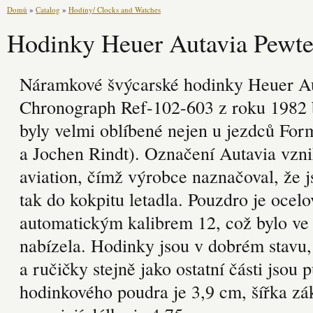
Domů
»
Catalog
»
Hodiny/ Clocks and Watches
Hodinky Heuer Autavia Pewt
Náramkové švýcarské hodinky Heuer Au
Chronograph Ref-102-603 z roku 1982 b
byly velmi oblíbené nejen u jezdců For
a Jochen Rindt). Označení Autavia vzni
aviation, čímž výrobce naznačoval, že j
tak do kokpitu letadla. Pouzdro je ocelo
automatickým kalibrem 12, což bylo ve 
nabízela. Hodinky jsou v dobrém stavu, 
a ručičky stejně jako ostatní části jsou
hodinkového poudra je 3,9 cm, šířka zá