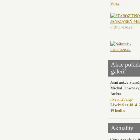
Varia
Akce pořád
galerií
Jarní aukce Starož
Michal Jankovský 
Ambra
liveb.id/7afq8
Livebid.cz 18. 4. 
19 hodin
Aktuality
Cena prezidenta 