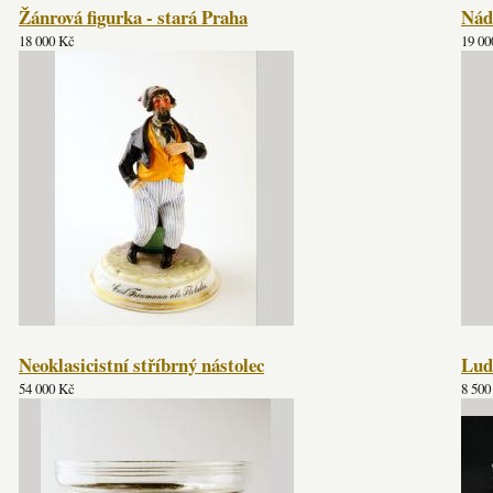
Žánrová figurka - stará Praha
Nád
18 000 Kč
19 00
Neoklasicistní stříbrný nástolec
Ludv
54 000 Kč
8 500