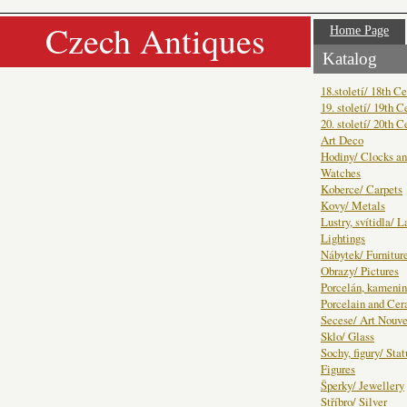
Czech Antiques
Home Page
Katalog
18.století/ 18th C
19. století/ 19th C
20. století/ 20th C
Art Deco
Hodiny/ Clocks a
Watches
Koberce/ Carpets
Kovy/ Metals
Lustry, svítidla/ 
Lightings
Nábytek/ Furnitur
Obrazy/ Pictures
Porcelán, kamenin
Porcelain and Ce
Secese/ Art Nouv
Sklo/ Glass
Sochy, figury/ Sta
Figures
Šperky/ Jewellery
Stříbro/ Silver