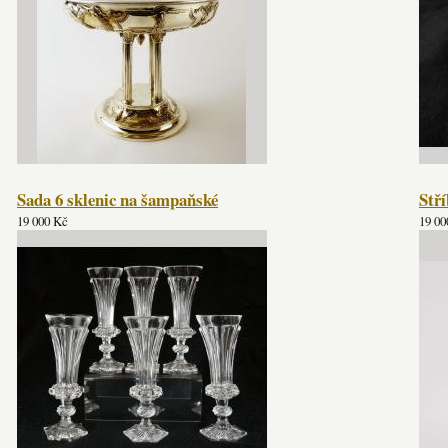
Sada 6 sklenic na šampaňské
Stř
19 000 Kč
19 00