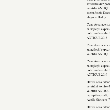
starožitníků z po
veletrhu ANTIQU
sochu Josefa Drah
alegorie Hudby
Cena Asociace sta
za nejlepší expozi
podzimního veletr
ANTIQUE 2018
Cena Asociace sta
za nejlepší expozi
veletrhu ANTIQU
Cena Asociace sta
za nejlepší expozi
podzimního veletr
ANTIQUE 2019
Hlavní cena odbor
veletržní komise 4
veletrhu ANTIQU
nejlepší exponát, 
Adolfa Gärtnera "
Hlavní cena odbor