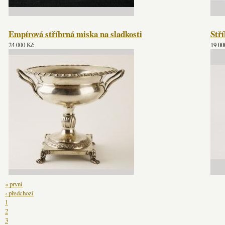
Empírová stříbrná miska na sladkosti
Stř
24 000 Kč
19 00
« první
‹ předchozí
1
2
3