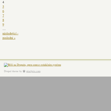
4
5
6
7
8
9
…
následující ›
poslední »
Drupal theme
by
pixeljets.com
ver.1.4