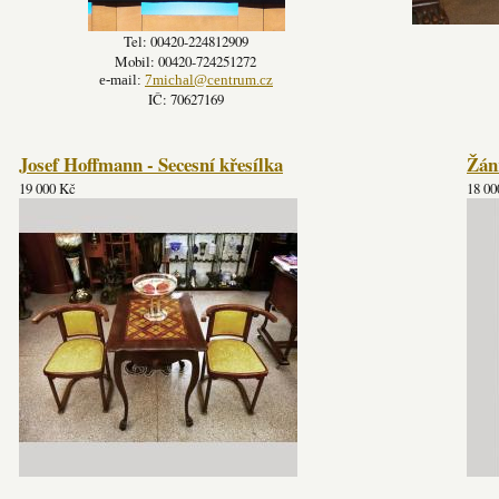
Tel: 00420-224812909
Mobil: 00420-724251272
e-mail:
7michal@centrum.cz
IČ: 70627169
Josef Hoffmann - Secesní křesílka
Žánr
19 000 Kč
18 00