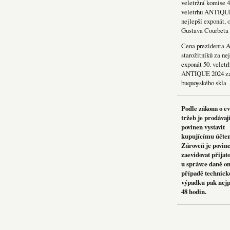
veletržní komise 4
veletrhu ANTIQU
nejlepší exponát, 
Gustava Courbeta
Cena prezidenta 
starožitníků za nej
exponát 50. veletr
ANTIQUE 2024 za
buquoyského skla
Podle zákona o e
tržeb je prodávaj
povinen vystavit
kupujícímu účte
Zároveň je povin
zaevidovat přijat
u správce daně on
případě technick
výpadku pak nejp
48 hodin.