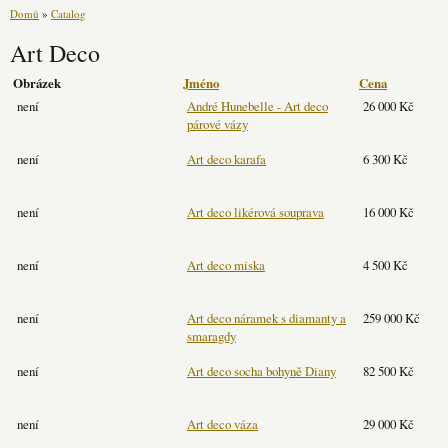
Domů
»
Catalog
Art Deco
Obrázek
Jméno
Cena
není
André Hunebelle - Art deco
26 000 Kč
párové vázy
není
Art deco karafa
6 300 Kč
není
Art deco likérová souprava
16 000 Kč
není
Art deco miska
4 500 Kč
není
Art deco náramek s diamanty a
259 000 Kč
smaragdy
není
Art deco socha bohyně Diany
82 500 Kč
není
Art deco váza
29 000 Kč