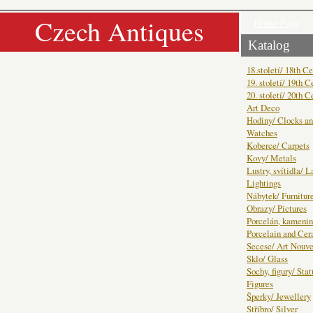
Czech Antiques
Home Page
Katalog
18.století/ 18th C
19. století/ 19th C
20. století/ 20th C
Art Deco
Hodiny/ Clocks a
Watches
Koberce/ Carpets
Kovy/ Metals
Lustry, svítidla/ 
Lightings
Nábytek/ Furnitur
Obrazy/ Pictures
Porcelán, kamenin
Porcelain and Ce
Secese/ Art Nouv
Sklo/ Glass
Sochy, figury/ Sta
Figures
Šperky/ Jewellery
Stříbro/ Silver