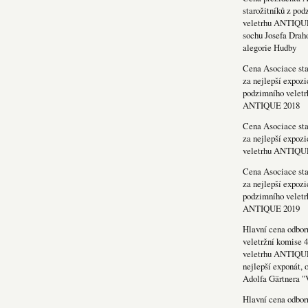
starožitníků z po
veletrhu ANTIQU
sochu Josefa Drah
alegorie Hudby
Cena Asociace sta
za nejlepší expozi
podzimního veletr
ANTIQUE 2018
Cena Asociace sta
za nejlepší expozi
veletrhu ANTIQU
Cena Asociace sta
za nejlepší expozi
podzimního veletr
ANTIQUE 2019
Hlavní cena odbor
veletržní komise 4
veletrhu ANTIQU
nejlepší exponát, 
Adolfa Gärtnera "
Hlavní cena odbor