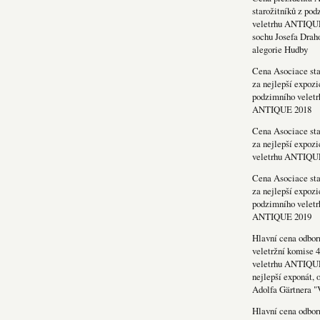
starožitníků z po
veletrhu ANTIQU
sochu Josefa Drah
alegorie Hudby
Cena Asociace sta
za nejlepší expozi
podzimního veletr
ANTIQUE 2018
Cena Asociace sta
za nejlepší expozi
veletrhu ANTIQU
Cena Asociace sta
za nejlepší expozi
podzimního veletr
ANTIQUE 2019
Hlavní cena odbor
veletržní komise 4
veletrhu ANTIQU
nejlepší exponát, 
Adolfa Gärtnera "
Hlavní cena odbor