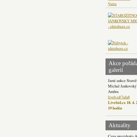
Varia
Akce pořád
galerií
Jarní aukce Starož
Michal Jankovský 
Ambra
liveb.id/7afq8
Livebid.cz 18. 4. 
19 hodin
Aktuality
Cena prezidenta 