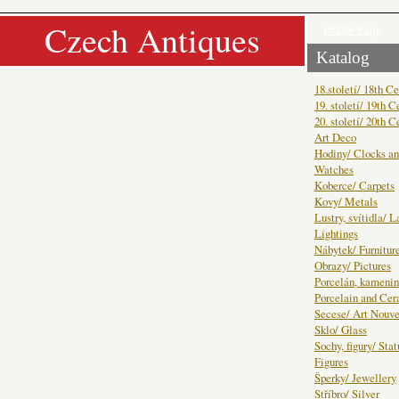
Czech Antiques
Home Page
Katalog
18.století/ 18th C
19. století/ 19th C
20. století/ 20th C
Art Deco
Hodiny/ Clocks a
Watches
Koberce/ Carpets
Kovy/ Metals
Lustry, svítidla/ 
Lightings
Nábytek/ Furnitur
Obrazy/ Pictures
Porcelán, kamenin
Porcelain and Ce
Secese/ Art Nouv
Sklo/ Glass
Sochy, figury/ Sta
Figures
Šperky/ Jewellery
Stříbro/ Silver