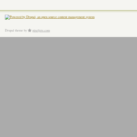
Drupal theme
by
pixeljets.com
ver.1.4