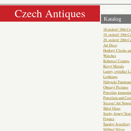
Czech Antiques
Home Page
Katalog
18.století/ 18th C
19. století/ 19th C
20. století/ 20th C
Art Deco
Hodiny/ Clocks a
Watches
Koberce/ Carpets
Kovy/ Metals
Lustry, svítidla/ 
Lightings
Nábytek/ Furnitur
Obrazy/ Pictures
Porcelán, kamenin
Porcelain and Ce
Secese/ Art Nouv
Sklo/ Glass
Sochy, figury/ Sta
Figures
Šperky/ Jewellery
Stříbro/ Silver