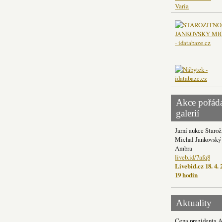
Varia
Akce pořád
galerií
Jarní aukce Starož
Michal Jankovský 
Ambra
liveb.id/7afq8
Livebid.cz 18. 4. 
19 hodin
Aktuality
Cena prezidenta 