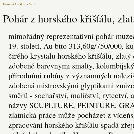
Home
»
Catalog
»
Varia
Pohár z horského křišťálu, zl
mimořádný reprezentativní pohár muzeá
19. století, Au btto 313,60g/750/000, k
čirého krystalu horského křišťálu, zlatý
zdobené barevnými smalty, kolumbijs
přírodními rubíny z významných nalezi
zdobená mistrovskými glyptikami znázo
směrů - sochařství, malířství, rytectví,
názvy SCUPLTURE, PEINTURE, GR
zlatnická práce může pocházet z vídeňs
zpracování horského křišťálu spadá zř