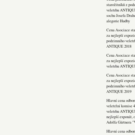
starožitníků z po
veletrhu ANTIQU
sochu Josefa Drah
alegorie Hudby
Cena Asociace sta
za nejlepší expozi
podzimního veletr
ANTIQUE 2018
Cena Asociace sta
za nejlepší expozi
veletrhu ANTIQU
Cena Asociace sta
za nejlepší expozi
podzimního veletr
ANTIQUE 2019
Hlavní cena odbor
veletržní komise 4
veletrhu ANTIQU
nejlepší exponát, 
Adolfa Gärtnera "
Hlavní cena odbor