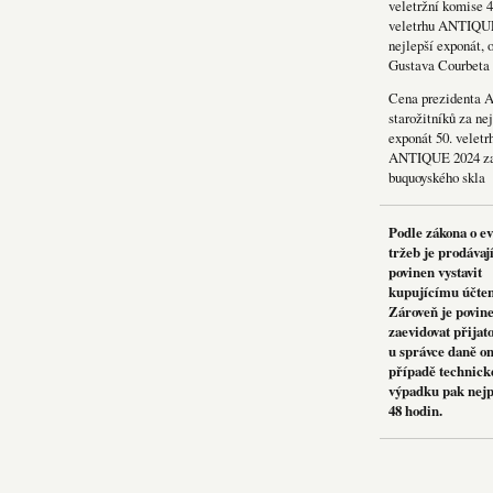
veletržní komise 4
veletrhu ANTIQU
nejlepší exponát, 
Gustava Courbeta
Cena prezidenta 
starožitníků za nej
exponát 50. veletr
ANTIQUE 2024 za
buquoyského skla
Podle zákona o e
tržeb je prodávaj
povinen vystavit
kupujícímu účte
Zároveň je povin
zaevidovat přijat
u správce daně on
případě technick
výpadku pak nejp
48 hodin.